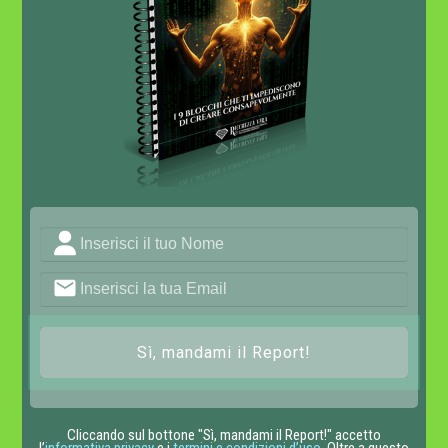
Sì, mandami il Report!
Cliccando sul bottone "Sì, mandami il Report!" accetto
l’
informativa privacy
e i
termini e condizioni d’uso
. Oltre a questo