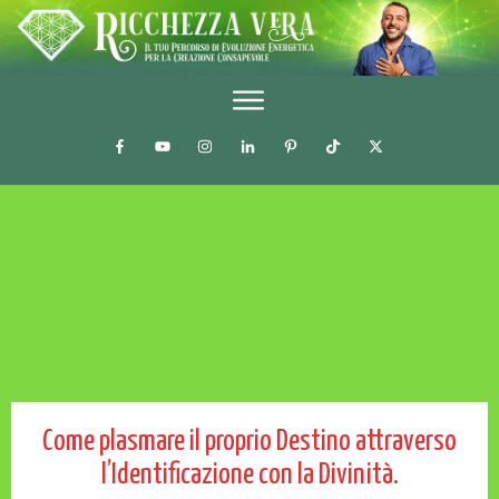
Come plasmare il proprio Destino attraverso
l’Identificazione con la Divinità.