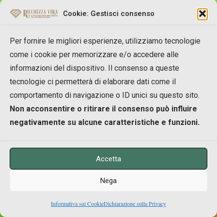
Cookie: Gestisci consenso
Articoli
Per fornire le migliori esperienze, utilizziamo tecnologie
come i cookie per memorizzare e/o accedere alle
informazioni del dispositivo. Il consenso a queste
Protezione dall’inquinamento elettromagnetico: come
tecnologie ci permetterà di elaborare dati come il
ridurre l’esposizione al Wi-Fi
comportamento di navigazione o ID unici su questo sito.
Non acconsentire o ritirare il consenso può influire
Il CALENDARIO MAYA: come si calcola?
negativamente su alcune caratteristiche e funzioni.
Zecharia Sitchin: chi è l’uomo che dedicò la vita alla più
profonda delle Verità
Accetta
Lo Sfidante: Recensione del Film Documentario e Libro di
Nega
Giulio Achilli
Informativa sui Cookie
Dichiarazione sulla Privacy
Non Dualità: cos’è? (con affermazioni per la