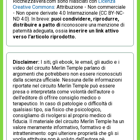
RicchezzaVera.com sono rilasciati con
Licenza
Creative Commons
: Attribuzione - Non commerciale
- Non opere derivate 4.0 Internazionale (CC BY-NC-
ND 4.0). In breve:
puoi condividere, riprodurre,
distribuire a patto di
riconoscere una menzione di
paternità adeguata, ossia
inserire un link attivo
verso l'articolo riprodotto.
Disclaimer:
I siti, gli ebook, le email, gli audio e i
video del circuito Merlin Temple parlano di
argomenti che potrebbero non essere riconosciuti
dalla scienza ufficiale. Nessuna delle informazioni
riportate nel circuito Merlin Temple può essere
presa o interpretata come volontà dell'autore o
dell'editore di offrire consiglio medico o
terapeutico. In caso di patologie o difficoltà di
qualsiasi tipo, sia fisico che psicologico,
consigliamo di rivolgersi al proprio medico di
fiducia. Il materiale del circuito Merlin Temple ha un
valore meramente informativo, formativo e di
intrattenimento: ogni ulteriore proprietà che gli si
voglia attribuire non è voluto dall’autore nè