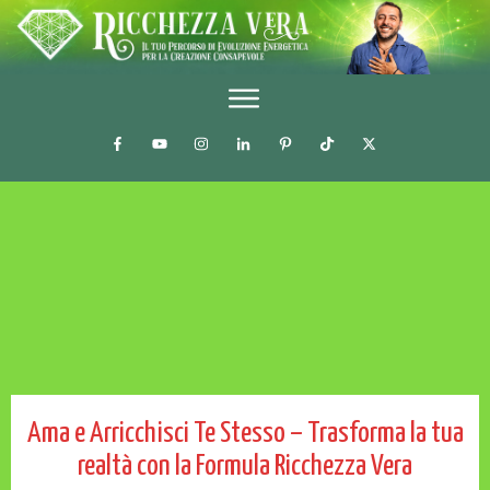
Ama e Arricchisci Te Stesso – Trasforma la tua
realtà con la Formula Ricchezza Vera