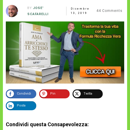
BY
JOSE'
Dicembre
44
Comments
13, 2019
SCAFARELLI
Condividi
Pin
Twitta
Posta
Condividi questa Consapevolezza: