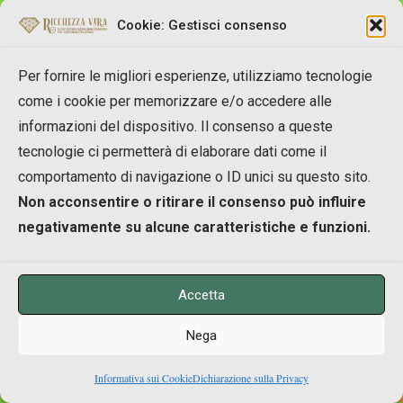
potere, arrivano a distruggere la propria
Cookie: Gestisci consenso
fonte di vita: Madre Terra
.
Per fornire le migliori esperienze, utilizziamo tecnologie
quale parte di me (e di ognuno di noi) sta creando
come i cookie per memorizzare e/o accedere alle
questa situazione
informazioni del dispositivo. Il consenso a queste
tecnologie ci permetterà di elaborare dati come il
La risposta è stata sconvolgente, perchè non
comportamento di navigazione o ID unici su questo sito.
solo ho compreso quale parte di me (e di
Non acconsentire o ritirare il consenso può influire
ognuno di noi) sta creando questa situazione,
negativamente su alcune caratteristiche e funzioni.
ma è anche lo stesso motivo energetico per
cui creiamo inquinamento sul pianeta.
Accetta
Cerchiamo di capirci: non sto parlando di un
Nega
livello "fisico" del problema, ma di un piano
0
"energetico".
Informativa sui Cookie
Dichiarazione sulla Privacy
Shares