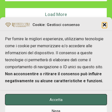
Load More
Cookie: Gestisci consenso
Per fornire le migliori esperienze, utilizziamo tecnologie
come i cookie per memorizzare e/o accedere alle
informazioni del dispositivo. Il consenso a queste
tecnologie ci permetterà di elaborare dati come il
Copyright © 2007-2023 RicchezzaVera.com
comportamento di navigazione o ID unici su questo sito.
info[at]RicchezzaVera.com
Non acconsentire o ritirare il consenso può influire
Merlin Temple Shpk
negativamente su alcune caratteristiche e funzioni.
NIUS: M11916002A
Accetta
Nega