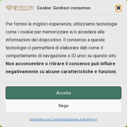
Cookie: Gestisci consenso
Francesca Romana
Per fornire le migliori esperienze, utilizziamo tecnologie
come i cookie per memorizzare e/o accedere alle
informazioni del dispositivo. Il consenso a queste
07/06/2020 alle 21:09
tecnologie ci permetterà di elaborare dati come il
comportamento di navigazione o ID unici su questo sito.
Non acconsentire o ritirare il consenso può influire
AHA
negativamente su alcune caratteristiche e funzioni.
REPLY
Accetta
Nega
0
Informativa sui Cookie
Dichiarazione sulla Privacy
Alessandra
Shares