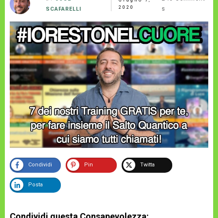
2020
s
SCAFARELLI
Condividi
Pin
Twitta
Posta
Condividi questa Consapevolezza: