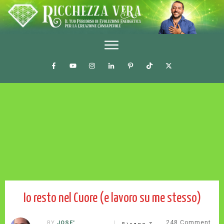
Io resto nel Cuore (e lavoro su me stesso)
248
Comment
BY
JOSE'
Giugno 7,