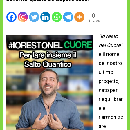
0
Shares
“Io resto
nel Cuore”
è il nome
del nostro
ultimo
progetto,
nato per
riequilibrar
e e
riarmonizz
are