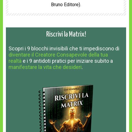
Bruno Editore).
Riscrivi la Matrix!
Scopri
i 9 blocchi invisibili
che ti impediscono
di
diventare il Creatore Consapevole della tua
realtà
e
i 9 antidoti pratici
per iniziare subito a
manifestare la vita che desideri
.