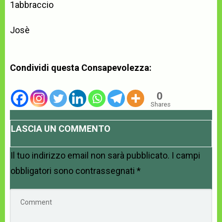
1abbraccio
Josè
Condividi questa Consapevolezza:
0
Shares
LASCIA UN COMMENTO
Il tuo indirizzo email non sarà pubblicato.
I campi
obbligatori sono contrassegnati
*