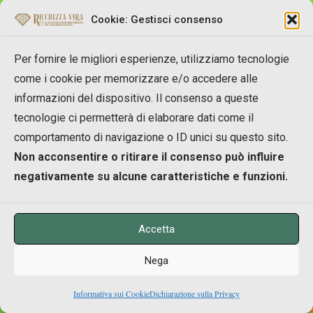
Cookie: Gestisci consenso
Per fornire le migliori esperienze, utilizziamo tecnologie
come i cookie per memorizzare e/o accedere alle
Jose' Scafarelli
informazioni del dispositivo. Il consenso a queste
tecnologie ci permetterà di elaborare dati come il
comportamento di navigazione o ID unici su questo sito.
01/02/2015 alle 12:41
Non acconsentire o ritirare il consenso può influire
negativamente su alcune caratteristiche e funzioni.
Ciao Galea,
la cosa più importante in un corso di Theta
Healing è proprio l’insegnante.
Accetta
Purtroppo il nostro insegnante non
Nega
organizza più corsi di questo tipo: quello
che facemmo insieme lo dovetti
0
Informativa sui Cookie
Dichiarazione sulla Privacy
Shares
organizzare io proprio per questo motivo!