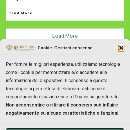
Read More
Load More
Cookie: Gestisci consenso
Per fornire le migliori esperienze, utilizziamo tecnologie
come i cookie per memorizzare e/o accedere alle
informazioni del dispositivo. Il consenso a queste
tecnologie ci permetterà di elaborare dati come il
Copyright © 2007-2023 RicchezzaVera.com
comportamento di navigazione o ID unici su questo sito.
info[at]RicchezzaVera.com
Non acconsentire o ritirare il consenso può influire
Merlin Temple Shpk
negativamente su alcune caratteristiche e funzioni.
NIUS: M11916002A