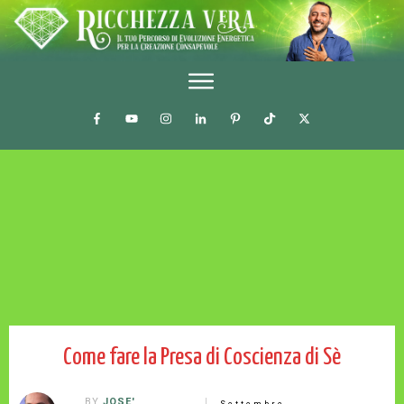
Come fare la Presa di Coscienza di Sè
BY
JOSE'
Settembre