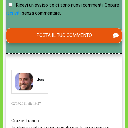
Ricevi un avviso se ci sono nuovi commenti. Oppure
iscriviti
senza commentare.
POSTA IL TUO COMMENTO
Jose
02/09/2011 alle 19:27
Grazie Franco.
In alcuni punti mi sono sentito molto in risonanza