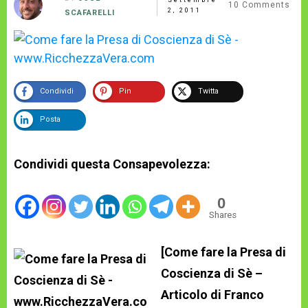
10
Comments
2, 2011
SCAFARELLI
Condividi
Pin
Twitta
Posta
Condividi questa Consapevolezza:
0
Shares
[Come fare la Presa di
Coscienza di Sè –
Articolo di Franco