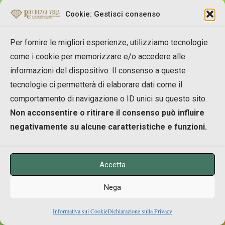
Cookie: Gestisci consenso
Franco
Per fornire le migliori esperienze, utilizziamo tecnologie
come i cookie per memorizzare e/o accedere alle
informazioni del dispositivo. Il consenso a queste
02/09/2011 alle 21:54
tecnologie ci permetterà di elaborare dati come il
comportamento di navigazione o ID unici su questo sito.
Ciao Lorenzo. Hai centrato il punto! La difficoltà è
Non acconsentire o ritirare il consenso può influire
proprio nell’indirizzare i nostri pensieri in senso
negativamente su alcune caratteristiche e funzioni.
positivo.Ogni volta che proviamo emozioni
negative,dobbiamo sforzarci di produrre vibrazioni
diverese invertendo subito il processo, producendo
Accetta
pensieri che ci facciano sentire bene.
Nega
Dopo anni,o una vita di condizionamento,dovute al
0
sistema,non è semplice,e richiede un lavoro molto
Informativa sui Cookie
Dichiarazione sulla Privacy
Shares
impegnativo,che non tutti sono disposti a fare.