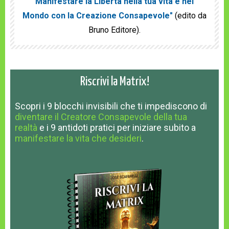
Manifestare la Libertà nella tua vita e nel
Mondo con la Creazione Consapevole"
(edito da
Bruno Editore).
Riscrivi la Matrix!
Scopri
i 9 blocchi invisibili
che ti impediscono
di
diventare il Creatore Consapevole della tua
realtà
e
i 9 antidoti pratici
per iniziare subito a
manifestare la vita che desideri
.