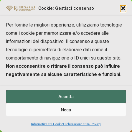
Cookie: Gestisci consenso
Ciao Josè bella la conferenza di ieri sera non vedo
l’ora di visionare il materiale che ho acquistato,
Per fornire le migliori esperienze, utilizziamo tecnologie
anche se fino ad ora non ho ricevuto nulla (strano di
solito appena effettui il pagamento tramite postepay
come i cookie per memorizzare e/o accedere alle
e ricevi la coferma dell pagamento ricevi subito il
informazioni del dispositivo. Il consenso a queste
materiale, ti prego controlla che sono curiosa di
tecnologie ci permetterà di elaborare dati come il
visionare il tutto) comunque complimenti e poi ne
comportamento di navigazione o ID unici su questo sito.
parliamo ciao da rita
Non acconsentire o ritirare il consenso può influire
negativamente su alcune caratteristiche e funzioni.
REPLY
Accetta
Nega
Luca
0
Informativa sui Cookie
Dichiarazione sulla Privacy
Shares