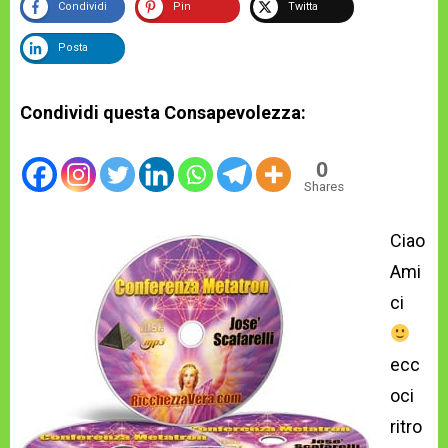
Condividi
Pin
Twitta
Posta
Condividi questa Consapevolezza:
0
Shares
Ciao
Ami
ci
ecc
oci
ritro