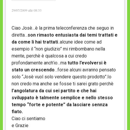
29/07/2009 alle 08:33
Ciao Josè…è la prima teleconferenza che seguo in
diretta…
son rimasto entusiasta dai temi trattati e
da come li hai trattati
..alcune idee come ad
esempio il “non giudizio” mi rimbombano nella
mente, perchè è qualcosa a cui credo
profondamente anch’io…ma
tutto l’evolversi è
stato un crescendo
…forse alcuni avranno pensato
solo “Josè vuol solo vendere questo prodotto”.Io
non credo ma anche se fosse ti sarei grato perchè
l’angolatura da cui sei partito e che hai
sviluppato è talmente semplice e nello stesso
tempo “forte e potente” da lasciare sennza
fiato.
Ciao ci sentiamo
e Grazie