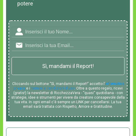
potere
Sì, mandami il Report!
Cliccando sul bottone "Sì, mandami il Report!" accetto l’
informativa
privacy
e i
termini e condizioni d’uso
. Oltre a questo regalo, ricevi
(gratis!) la newsletter di RicchezzaVera - “quasi” quotidiana - con
strategie, idee e strumenti per vivere da creatore consapevole della
tua vita. In ogni email c'è sempre un LINK per cancellarsi. La tua
email sarà trattata con Rispetto, Amore e Gratitudine.