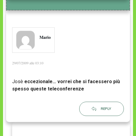
Mario
29/07/2009 alle 03:10
Josè
eccezionale… vorrei che si facessero più
spesso queste teleconferenze
REPLY