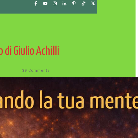
di Giulio Achilli
39
Comments