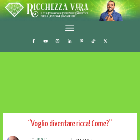
“Voglio diventare ricca! Come?”
BY
JOSE'
Marzo 1,