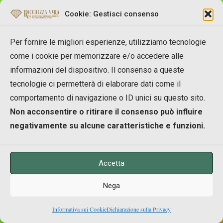
Sarei interessato a conoscere questo mondo e
Cookie: Gestisci consenso
fare parte.
Per fornire le migliori esperienze, utilizziamo tecnologie
REPLY
come i cookie per memorizzare e/o accedere alle
informazioni del dispositivo. Il consenso a queste
tecnologie ci permetterà di elaborare dati come il
comportamento di navigazione o ID unici su questo sito.
Non acconsentire o ritirare il consenso può influire
Josè Scafarelli
negativamente su alcune caratteristiche e funzioni.
07/06/2016 alle 14:35
Accetta
Nega
Lascia perdere… è solo spam.
0
Informativa sui Cookie
Dichiarazione sulla Privacy
Shares