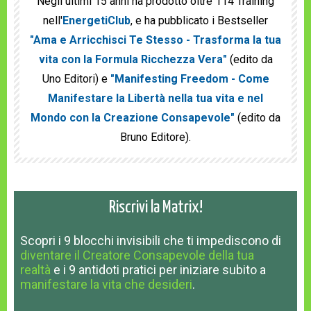
Negli ultimi 15 anni ha prodotto oltre 114 Training
nell'
EnergetiClub
, e ha pubblicato i Bestseller
"Ama e Arricchisci Te Stesso - Trasforma la tua
vita con la Formula Ricchezza Vera"
(edito da
Uno Editori) e
"Manifesting Freedom - Come
Manifestare la Libertà nella tua vita e nel
Mondo con la Creazione Consapevole"
(edito da
Bruno Editore).
Riscrivi la Matrix!
Scopri
i 9 blocchi invisibili
che ti impediscono
di
diventare il Creatore Consapevole della tua
realtà
e
i 9 antidoti pratici
per iniziare subito a
manifestare la vita che desideri
.