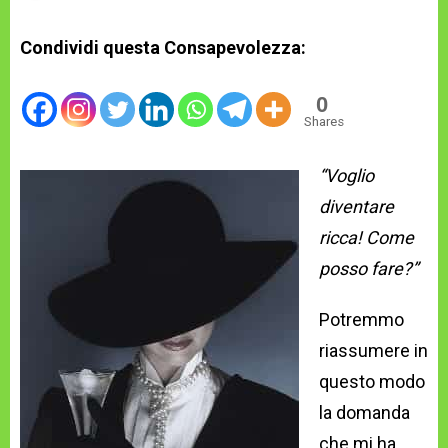
Condividi questa Consapevolezza:
0
Shares
“Voglio
diventare
ricca! Come
posso fare?”
Potremmo
riassumere in
questo modo
la domanda
che mi ha