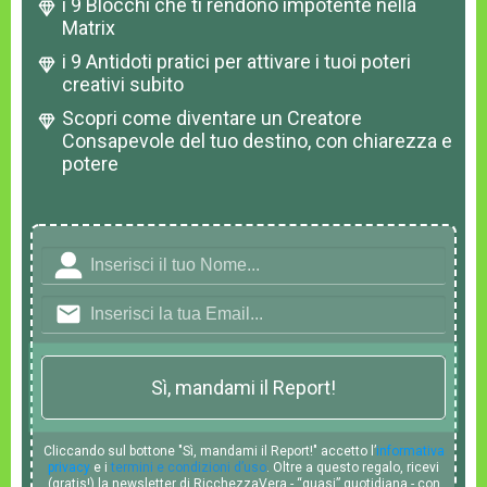
i 9 Blocchi che ti rendono impotente nella
Matrix
i 9 Antidoti pratici per attivare i tuoi poteri
creativi subito
Scopri come diventare un Creatore
Consapevole del tuo destino, con chiarezza e
potere
Sì, mandami il Report!
Cliccando sul bottone "Sì, mandami il Report!" accetto l’
informativa
privacy
e i
termini e condizioni d’uso
. Oltre a questo regalo, ricevi
(gratis!) la newsletter di RicchezzaVera - “quasi” quotidiana - con