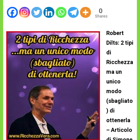
0
Shares
Robert
Dilts: 2 tipi
di
Ricchezza
ma un
unico
modo
(sbagliato
) di
ottenerla
– Articolo
di Simone