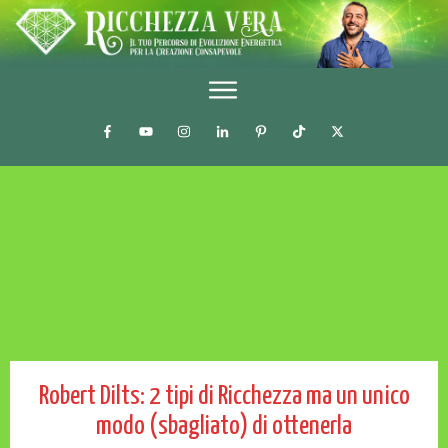
Robert Dilts: 2 tipi di Ricchezza ma un unico
modo (sbagliato) di ottenerla