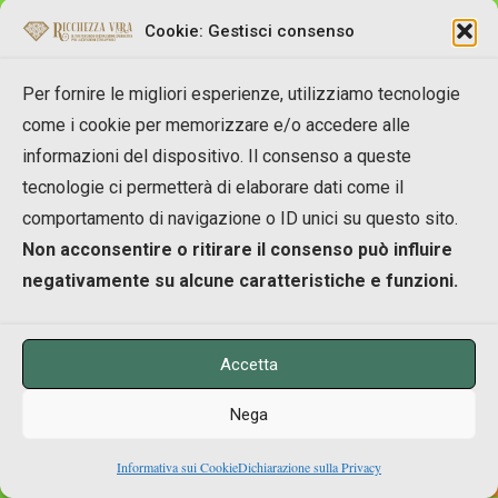
Cookie: Gestisci consenso
“Dona il tuo contributo e la vita ti donerà il
Per fornire le migliori esperienze, utilizziamo tecnologie
suo”
come i cookie per memorizzare e/o accedere alle
Grazie 1000, il tuo sostegno è importante…
informazioni del dispositivo. Il consenso a queste
e
commentare gli articoli del blog è una delle
cose che ci è più utile in assoluto
, perchè mi
tecnologie ci permetterà di elaborare dati come il
dà una direzione da seguire: comprendendo cosa
comportamento di navigazione o ID unici su questo sito.
piace e cosa non piace a te e agli altri lettori di
Non acconsentire o ritirare il consenso può influire
Ricchezza Vera.
negativamente su alcune caratteristiche e funzioni.
A volte anche un solo
“grazie”
o un semplice
segnale di passaggio o di lettura,
è una
indicazione molto importante, anche per gli
altri lettori
, per aiutarli a comprendere che non
Accetta
sono da soli in questo viaggio.
Nega
Quindi… Se ti è piaciuto questo articolo, se hai
domande, dubbi o altro da condividere, lascia il
0
Informativa sui Cookie
Dichiarazione sulla Privacy
tuo commento qui in basso, perchè è sempre
Shares
gradito e lo accolgo con gratitudine.