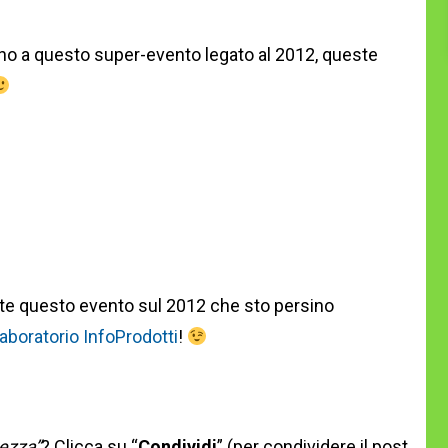
eno a questo super-evento legato al 2012, queste
nte questo evento sul 2012 che sto persino
aboratorio InfoProdotti
!
ezza”
? Clicca su “
Condividi
” (per condividere il post