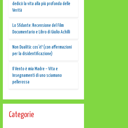
dedicò la vita alla più profonda delle
Verità
Lo Sfidante: Recensione del Film
Documentario e Libro di Giulio Achilli
Non Dualità: cos’è? (con affermazioni
per la disidentificazione)
Il Vento è mia Madre – Vita e
Insegnamenti di uno sciamano
pellerossa
Categorie