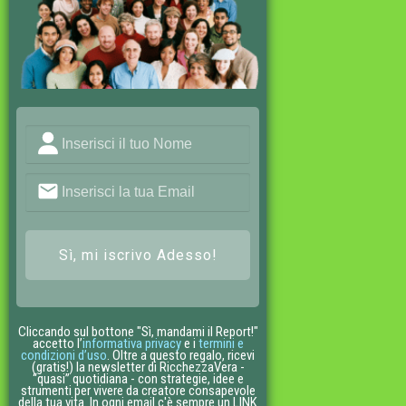
Sì, mi iscrivo Adesso!
Cliccando sul bottone "Sì, mandami il Report!"
accetto l’
informativa privacy
e i
termini e
condizioni d’uso
. Oltre a questo regalo, ricevi
(gratis!) la newsletter di RicchezzaVera -
“quasi” quotidiana - con strategie, idee e
strumenti per vivere da creatore consapevole
della tua vita. In ogni email c'è sempre un LINK