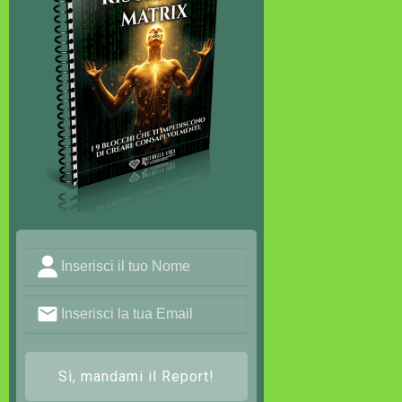
Sì, mandami il Report!