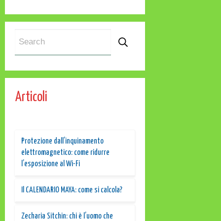
Articoli
Protezione dall’inquinamento
elettromagnetico: come ridurre
l’esposizione al Wi-Fi
Il CALENDARIO MAYA: come si calcola?
Zecharia Sitchin: chi è l’uomo che