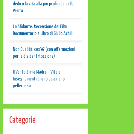
dedicò la vita alla più profonda delle
Verità
Lo Sfidante: Recensione del Film
Documentario e Libro di Giulio Achilli
Non Dualità: cos’è? (con affermazioni
per la disidentificazione)
Il Vento è mia Madre – Vita e
Insegnamenti di uno sciamano
pellerossa
Categorie