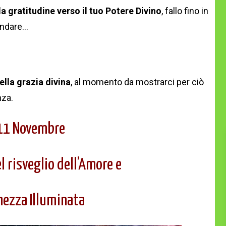
la gratitudine verso il tuo Potere Divino
, fallo fino in
andare…
lla grazia divina
, al momento da mostrarci per ciò
nza.
11 Novembre
l risveglio dell’Amore e
hezza Illuminata