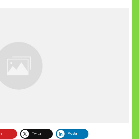
in
Twitta
Posta