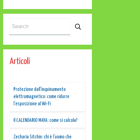
Articoli
Protezione dall’inquinamento
elettromagnetico: come ridurre
l’esposizione al Wi-Fi
Il CALENDARIO MAYA: come si calcola?
Zecharia Sitchin: chi è l’uomo che