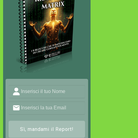
Sì, mandami il Report!