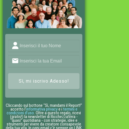
Sì, mi iscrivo Adesso!
Cliccando sul bottone "Sì, mandami il Report!"
accetto l’
informativa privacy
e i
termini e
condizioni d’uso
. Oltre a questo regalo, ricevi
(gratis!) la newsletter di RicchezzaVera -
“quasi” quotidiana - con strategie, idee e
strumenti per vivere da creatore consapevole
della tua vita. In ogni email c'è sempre un LINK