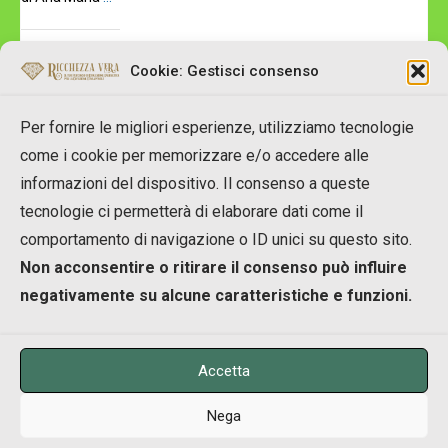
Read More
Cookie: Gestisci consenso
Per fornire le migliori esperienze, utilizziamo tecnologie
come i cookie per memorizzare e/o accedere alle
informazioni del dispositivo. Il consenso a queste
tecnologie ci permetterà di elaborare dati come il
Copyright © 2007-2023 RicchezzaVera.com
comportamento di navigazione o ID unici su questo sito.
info[at]RicchezzaVera.com
Non acconsentire o ritirare il consenso può influire
Merlin Temple Shpk
negativamente su alcune caratteristiche e funzioni.
NIUS: M11916002A
Accetta
Nega