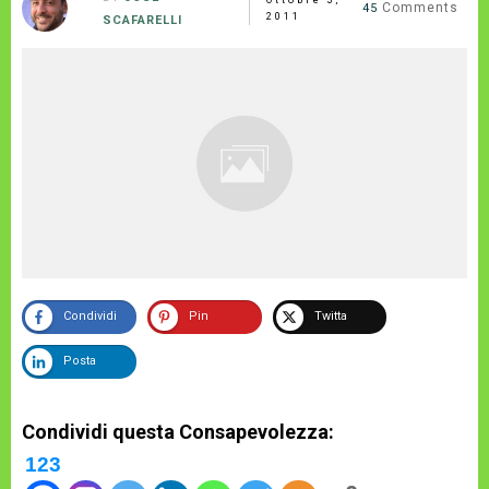
Comments
45
2011
SCAFARELLI
Condividi
Pin
Twitta
Posta
Condividi questa Consapevolezza:
123