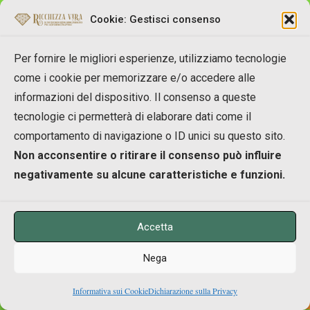
lo conoscevo, ho condiviso il tuo link sul mio e su
Cookie: Gestisci consenso
altri gruppi FB… e un po’ ovunque.
Per quanto riguarda i chakra…oooohhhhhhhh! nel mio
Per fornire le migliori esperienze, utilizziamo tecnologie
piccolo ho il grande piacere di contribuire anche io…
come i cookie per memorizzare e/o accedere alle
un minimo…
informazioni del dispositivo. Il consenso a queste
tecnologie ci permetterà di elaborare dati come il
Proprio ieri, è terminato lo strabiliante seminario TEV
comportamento di navigazione o ID unici su questo sito.
(terapia energo-vibrazionale) di Sonia e Roberto
Zamperini, il massimo che c’è al mondo su chakra,
Non acconsentire o ritirare il consenso può influire
prana ed energie…ITALIANI! Potente, luminoso,
negativamente su alcune caratteristiche e funzioni.
evolutivo, giocoso… qui c’è qualche info:
velediluce.com/impara-percepire-lenergia
Accetta
I chakra principali sono 7? Non esattamente, sono
14. Ogni chakra anteriore ha il suo corrispettivo
Nega
posteriore. E percepire la circolazione energetica è
0
basilare: tanti percorsi lo insegnano e anche Vadim
Informativa sui Cookie
Dichiarazione sulla Privacy
Shares
123
Zeland sul suo terzo volume. A proposito, non ho