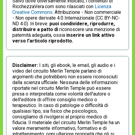
Salvo dove diversamente indicato, i contenuti di
RicchezzaVera.com sono rilasciati con
Licenza
Creative Commons
: Attribuzione - Non commerciale
- Non opere derivate 4.0 Internazionale (CC BY-NC-
ND 4.0). In breve:
puoi condividere, riprodurre,
distribuire a patto di
riconoscere una menzione di
paternità adeguata, ossia
inserire un link attivo
verso l'articolo riprodotto.
Disclaimer:
I siti, gli ebook, le email, gli audio e i
video del circuito Merlin Temple parlano di
argomenti che potrebbero non essere riconosciuti
dalla scienza ufficiale. Nessuna delle informazioni
riportate nel circuito Merlin Temple può essere
presa o interpretata come volontà dell'autore o
dell'editore di offrire consiglio medico o
terapeutico. In caso di patologie o difficoltà di
qualsiasi tipo, sia fisico che psicologico,
consigliamo di rivolgersi al proprio medico di
fiducia. Il materiale del circuito Merlin Temple ha un
valore meramente informativo, formativo e di
intrattenimento: ogni ulteriore proprietà che gli si