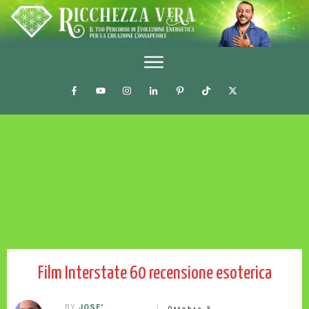
Film Interstate 60 recensione esoterica
BY
JOSE'
Ottobre 3,