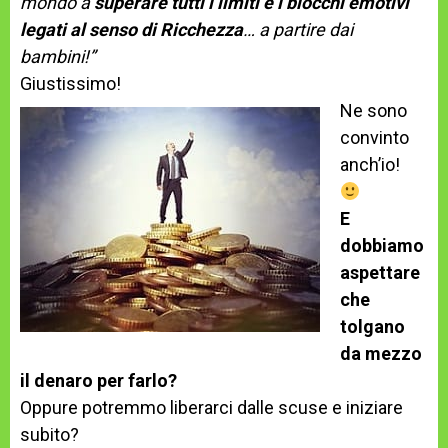
mondo a
superare tutti i limiti e i blocchi emotivi
legati al senso di Ricchezza
… a partire dai
bambini!”
Giustissimo!
Ne sono
convinto
anch’io!
E
dobbiamo
aspettare
che
tolgano
da mezzo
il denaro per farlo?
Oppure potremmo liberarci dalle scuse e iniziare
subito?