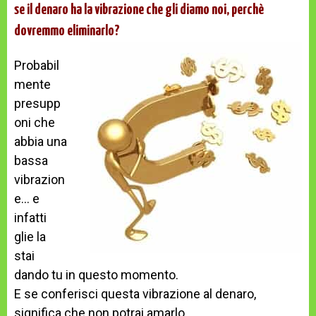
se il denaro ha la vibrazione che gli diamo noi, perchè
dovremmo eliminarlo?
Probabil
mente
presupp
oni che
abbia una
bassa
vibrazion
e… e
infatti
glie la
stai
dando tu in questo momento.
E se conferisci questa vibrazione al denaro,
significa che non potrai amarlo.