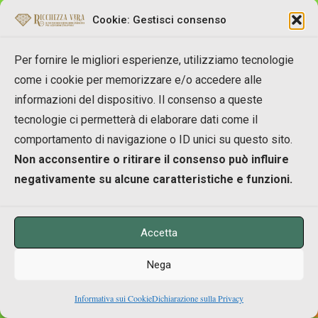
vita con la Formula Ricchezza Vera"
(edito da
Uno Editori) e
"Manifesting Freedom - Come
Cookie: Gestisci consenso
Manifestare la Libertà nella tua vita e nel
Mondo con la Creazione Consapevole"
(edito da
Per fornire le migliori esperienze, utilizziamo tecnologie
Bruno Editore).
come i cookie per memorizzare e/o accedere alle
informazioni del dispositivo. Il consenso a queste
tecnologie ci permetterà di elaborare dati come il
comportamento di navigazione o ID unici su questo sito.
Riscrivi la Matrix!
Non acconsentire o ritirare il consenso può influire
negativamente su alcune caratteristiche e funzioni.
Scopri
i 9 blocchi invisibili
che ti impediscono
di
diventare il Creatore Consapevole della tua
realtà
e
i 9 antidoti pratici
per iniziare subito a
manifestare la vita che desideri
.
Accetta
Nega
0
Informativa sui Cookie
Dichiarazione sulla Privacy
Shares