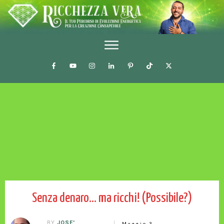
Senza denaro… ma ricchi! (Possibile?)
BY
JOSE'
Maggio 3,