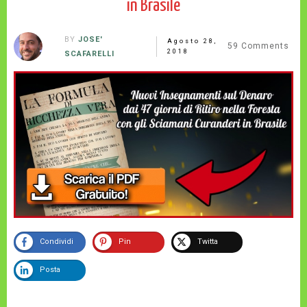
in Brasile
BY
JOSE'
Agosto 28,
59
Comments
2018
SCAFARELLI
Condividi
Pin
Twitta
Posta