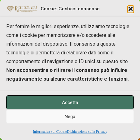
Cookie: Gestisci consenso
Per fornire le migliori esperienze, utilizziamo tecnologie
come i cookie per memorizzare e/o accedere alle
informazioni del dispositivo. Il consenso a queste
tecnologie ci permetterà di elaborare dati come il
comportamento di navigazione o ID unici su questo sito.
Non acconsentire o ritirare il consenso può influire
negativamente su alcune caratteristiche e funzioni.
(
ecco il link al post
delle 2 foto qui in alto)
Accetta
Servizio di San Miguel – Giorno 7
Nega
Non sembrava più possibile, ma… è
0
Informativa sui Cookie
Dichiarazione sulla Privacy
Shares
finitoooooooooo!!!!