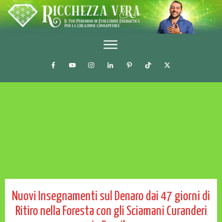
Nuovi Insegnamenti sul Denaro dai 47 giorni di
Ritiro nella Foresta con gli Sciamani Curanderi