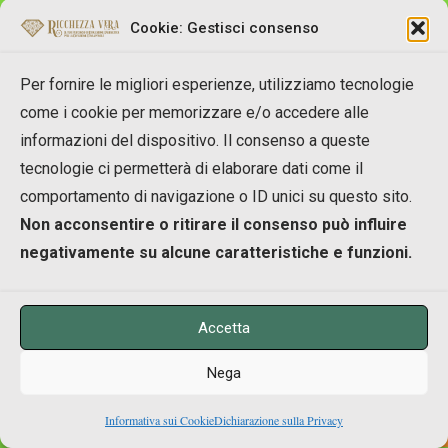
Tutto ciò che è quindi per te più importante.
Cookie: Gestisci consenso
A questo punto potrei parlarti dei valori, descriverti
Per fornire le migliori esperienze, utilizziamo tecnologie
la loro importanza ed efficacia nella tua vita e
come i cookie per memorizzare e/o accedere alle
dell’utilità di riconoscere i tuoi veri Valori rispetto a
informazioni del dispositivo. Il consenso a queste
quelli che credi tuoi ma ti hanno affibiato altri.
tecnologie ci permetterà di elaborare dati come il
comportamento di navigazione o ID unici su questo sito.
Preferisci che proceda ancora in modo teorico o
Non acconsentire o ritirare il consenso può influire
vuoi andare sul pratico questa volta?
negativamente su alcune caratteristiche e funzioni.
Lo sapevo!
Accetta
Allora visto che vuoi andare sul pratico, per renderti
Nega
attivo nella lettura di questo articolo e dare valore al
tuo tempo, ti consiglio di
prendere carta e penna e
0
Informativa sui Cookie
Dichiarazione sulla Privacy
Shares
di scrivere quali sono per te i valori più