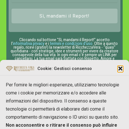
Sì, mandami il Report!
Cliccando sul bottone "Sì, mandami il Report!" accetto
l’
informativa privacy
e i
termini e condizioni d’uso
. Oltre a questo
regalo, ricevi (gratis!) la newsletter di RicchezzaVera - “quasi”
quotidiana - con strategie, idee e strumenti per vivere da creatore
consapevole della tua vita. In ogni email c'è sempre un LINK per
cancellarsi. La tua email sarà trattata con Rispetto, Amore e
Gratitudine.
Cookie: Gestisci consenso
Per fornire le migliori esperienze, utilizziamo tecnologie
come i cookie per memorizzare e/o accedere alle
informazioni del dispositivo. Il consenso a queste
tecnologie ci permetterà di elaborare dati come il
Copyright © 2007-2023 RicchezzaVera.com
comportamento di navigazione o ID unici su questo sito.
info[at]RicchezzaVera.com
Non acconsentire o ritirare il consenso può influire
Merlin Temple Shpk