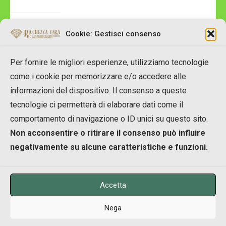
Read More
Cookie: Gestisci consenso
Per fornire le migliori esperienze, utilizziamo tecnologie
come i cookie per memorizzare e/o accedere alle
informazioni del dispositivo. Il consenso a queste
tecnologie ci permetterà di elaborare dati come il
Copyright © 2007-2023 RicchezzaVera.com
comportamento di navigazione o ID unici su questo sito.
info[at]RicchezzaVera.com
Non acconsentire o ritirare il consenso può influire
Merlin Temple Shpk
negativamente su alcune caratteristiche e funzioni.
NIUS: M11916002A
Accetta
Nega