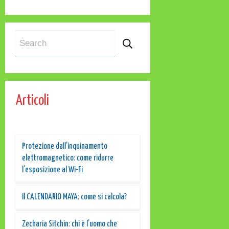
Articoli
Protezione dall’inquinamento
elettromagnetico: come ridurre
l’esposizione al Wi-Fi
Il CALENDARIO MAYA: come si calcola?
Zecharia Sitchin: chi è l’uomo che