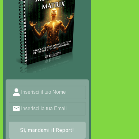
Sì, mandami il Report!