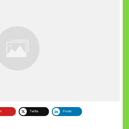
in
Twitta
Posta