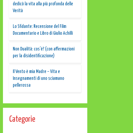
dedicò la vita alla più profonda delle
Verità
Lo Sfidante: Recensione del Film
Documentario e Libro di Giulio Achilli
Non Dualità: cos’è? (con affermazioni
per la disidentificazione)
Il Vento è mia Madre – Vita e
Insegnamenti di uno sciamano
pellerossa
Categorie