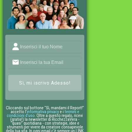
Sì, mi iscrivo Adesso!
Cliccando sul bottone "Sì, mandami il Report!"
accetto l’
informativa privacy
e i
termini e
condizioni d’uso
. Oltre a questo regalo, ricevi
(gratis!) la newsletter di RicchezzaVera -
“quasi” quotidiana - con strategie, idee e
strumenti per vivere da creatore consapevole
della tua vita. In ogni email c'è sempre un LINK