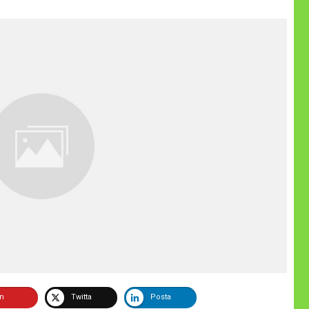
in
Twitta
Posta