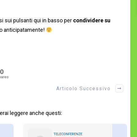
i sui pulsanti qui in basso per
condividere su
io anticipatamente!
0
hares
Articolo Successivo
merai leggere anche questi:
TELECONFERENZE