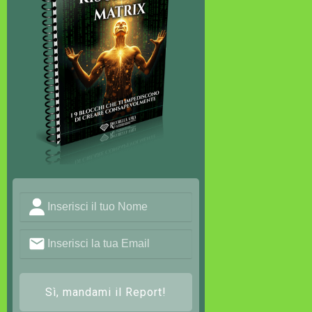
Sì, mandami il Report!