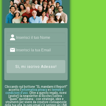
Sì, mi iscrivo Adesso!
Cliccando sul bottone "Sì, mandami il Report!"
accetto l’
informativa privacy
e i
termini e
condizioni d’uso
. Oltre a questo regalo, ricevi
(gratis!) la newsletter di RicchezzaVera -
“quasi” quotidiana - con strategie, idee e
strumenti per vivere da creatore consapevole
della tua vita. In ogni email c'è sempre un LINK