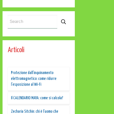
Articoli
Protezione dall’inquinamento
elettromagnetico: come ridurre
l’esposizione al Wi-Fi
Il CALENDARIO MAYA: come si calcola?
Zecharia Sitchin: chi è l’uomo che