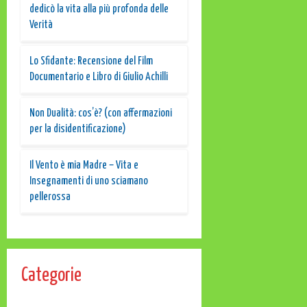
dedicò la vita alla più profonda delle
Verità
Lo Sfidante: Recensione del Film
Documentario e Libro di Giulio Achilli
Non Dualità: cos’è? (con affermazioni
per la disidentificazione)
Il Vento è mia Madre – Vita e
Insegnamenti di uno sciamano
pellerossa
Categorie