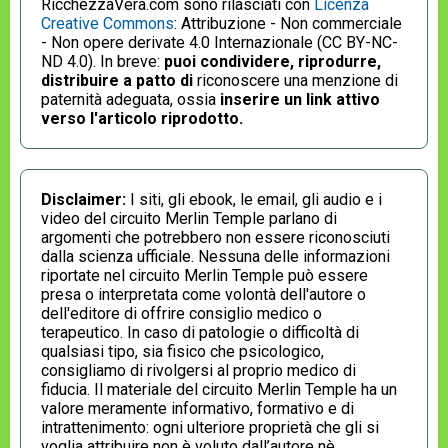
RicchezzaVera.com sono rilasciati con
Licenza
Creative Commons
: Attribuzione - Non commerciale
- Non opere derivate 4.0 Internazionale (CC BY-NC-
ND 4.0). In breve:
puoi condividere, riprodurre,
distribuire a patto di
riconoscere una menzione di
paternità adeguata, ossia
inserire un link attivo
verso l'articolo riprodotto.
Disclaimer:
I siti, gli ebook, le email, gli audio e i
video del circuito Merlin Temple parlano di
argomenti che potrebbero non essere riconosciuti
dalla scienza ufficiale. Nessuna delle informazioni
riportate nel circuito Merlin Temple può essere
presa o interpretata come volontà dell'autore o
dell'editore di offrire consiglio medico o
terapeutico. In caso di patologie o difficoltà di
qualsiasi tipo, sia fisico che psicologico,
consigliamo di rivolgersi al proprio medico di
fiducia. Il materiale del circuito Merlin Temple ha un
valore meramente informativo, formativo e di
intrattenimento: ogni ulteriore proprietà che gli si
voglia attribuire non è voluto dall’autore nè