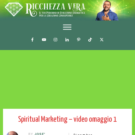
Spiritual Marketing – video omaggio 1
BY
JOSE'
Dicembre