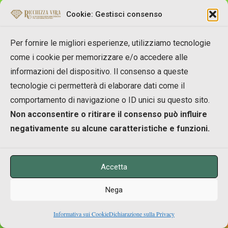
Josè
Cookie: Gestisci consenso
REPLY
Per fornire le migliori esperienze, utilizziamo tecnologie
come i cookie per memorizzare e/o accedere alle
informazioni del dispositivo. Il consenso a queste
tecnologie ci permetterà di elaborare dati come il
comportamento di navigazione o ID unici su questo sito.
Erika Cioni
Non acconsentire o ritirare il consenso può influire
negativamente su alcune caratteristiche e funzioni.
17/12/2013 alle 15:54
Accetta
..Certo che “le ha fatte”…Conosci Maurizio
meglio di me….”A presto”!!
Nega
0
Erika
Informativa sui Cookie
Dichiarazione sulla Privacy
Shares