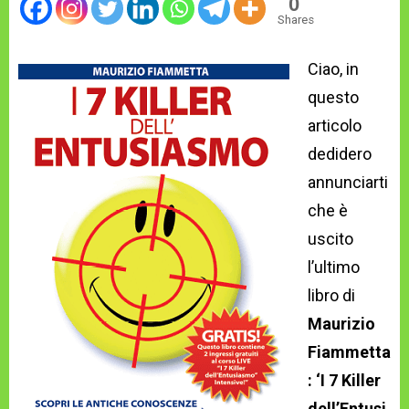
0
Shares
Ciao, in
questo
articolo
dedidero
annunciarti
che è
uscito
l’ultimo
libro di
Maurizio
Fiammetta
: ‘I 7 Killer
dell’Entusi