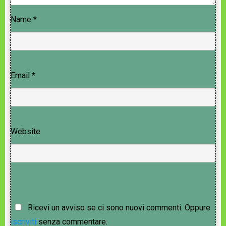
Name
*
Email
*
Website
Ricevi un avviso se ci sono nuovi commenti. Oppure
iscriviti
senza commentare.