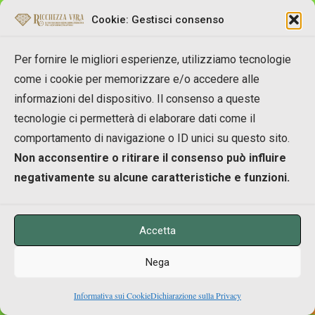
Rocco
Cookie: Gestisci consenso
Per fornire le migliori esperienze, utilizziamo tecnologie
25/07/2012 alle 08:30
come i cookie per memorizzare e/o accedere alle
informazioni del dispositivo. Il consenso a queste
Complimenti Maurizio!!!
tecnologie ci permetterà di elaborare dati come il
comportamento di navigazione o ID unici su questo sito.
Gli antivirus sono molto potenti…
Non acconsentire o ritirare il consenso può influire
E il perdono è quello che prediligo… Non
negativamente su alcune caratteristiche e funzioni.
bisognerebbe mai smettere di perdonare!
E la vita oggi ci dà mille possibilità per metterlo in
Accetta
atto…
Nega
Sta solo a noi la scelta.
0
Grazie di cuore
Informativa sui Cookie
Dichiarazione sulla Privacy
Shares