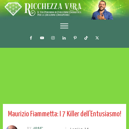
Maurizio Fiammetta: I 7 Killer dell’Entusiasmo!
BY
JOSE'
Luglio 14,