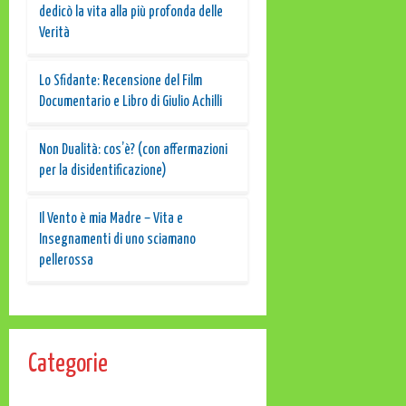
dedicò la vita alla più profonda delle
Verità
Lo Sfidante: Recensione del Film
Documentario e Libro di Giulio Achilli
Non Dualità: cos’è? (con affermazioni
per la disidentificazione)
Il Vento è mia Madre – Vita e
Insegnamenti di uno sciamano
pellerossa
Categorie