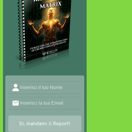
Sì, mandami il Report!