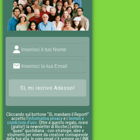
Sì, mi iscrivo Adesso!
Cliccando sul bottone "Sì, mandami il Report!"
accetto l’
informativa privacy
e i
termini e
condizioni d’uso
. Oltre a questo regalo, ricevi
(gratis!) la newsletter di RicchezzaVera -
“quasi” quotidiana - con strategie, idee e
strumenti per vivere da creatore consapevole
della tua vita. In ogni email c'è sempre un LINK