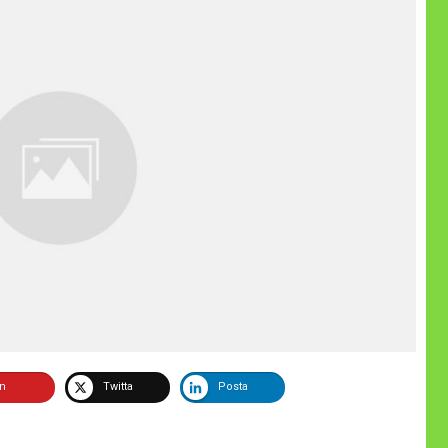
in
Twitta
Posta