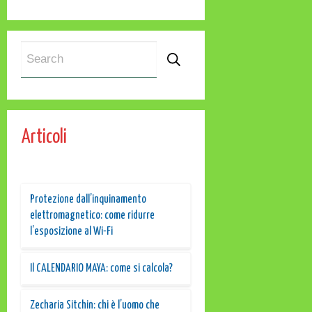
Articoli
Protezione dall’inquinamento
elettromagnetico: come ridurre
l’esposizione al Wi-Fi
Il CALENDARIO MAYA: come si calcola?
Zecharia Sitchin: chi è l’uomo che