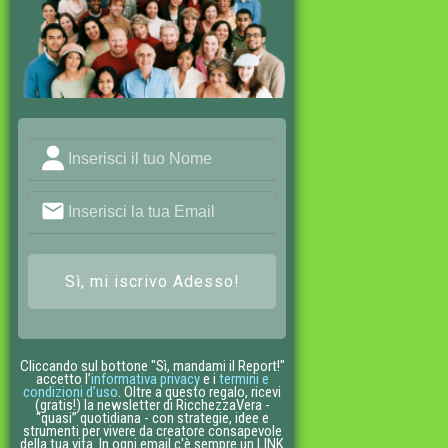
Sì, mi iscrivo Adesso!
Cliccando sul bottone "Sì, mandami il Report!"
accetto l’
informativa privacy
e i
termini e
condizioni d’uso
. Oltre a questo regalo, ricevi
(gratis!) la newsletter di RicchezzaVera -
“quasi” quotidiana - con strategie, idee e
strumenti per vivere da creatore consapevole
della tua vita. In ogni email c'è sempre un LINK