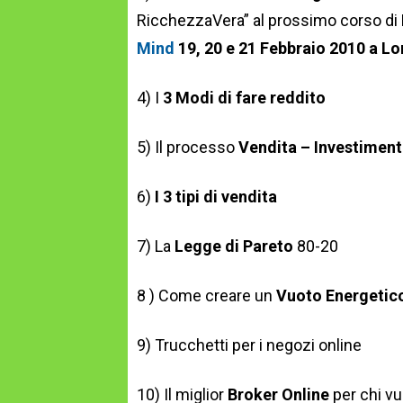
RicchezzaVera” al prossimo corso di 
Mind
19, 20 e 21 Febbraio 2010 a L
4) I
3 Modi di fare reddito
5) Il processo
Vendita – Investiment
6)
I 3 tipi di vendita
7) La
Legge di Pareto
80-20
8 ) Come creare un
Vuoto Energetic
9) Trucchetti per i negozi online
10) Il miglior
Broker Online
per chi vu