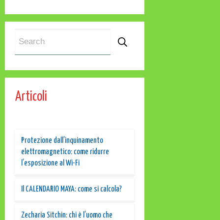
Articoli
Protezione dall’inquinamento
elettromagnetico: come ridurre
l’esposizione al Wi-Fi
Il CALENDARIO MAYA: come si calcola?
Zecharia Sitchin: chi è l’uomo che