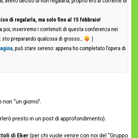
i, avevo deciso di non regalarla, proprio ero al corrente di
so di regalarla, ma solo fino al 15 febbraio!
 poi, inseriremo i contenuti di questa conferenza nei
i: sto preparando qualcosa di grosso…
)
pagina
, può stare sereno: appena ho completato l’opera di
 e non “un giorno”.
rlerò presto in un post di approfondimento).
toli di Eker
(per chi vuole venire con noi del “Gruppo