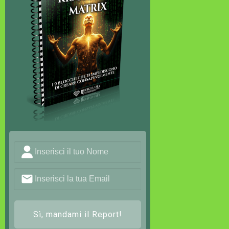
Sì, mandami il Report!