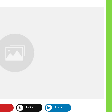
in
Twitta
Posta