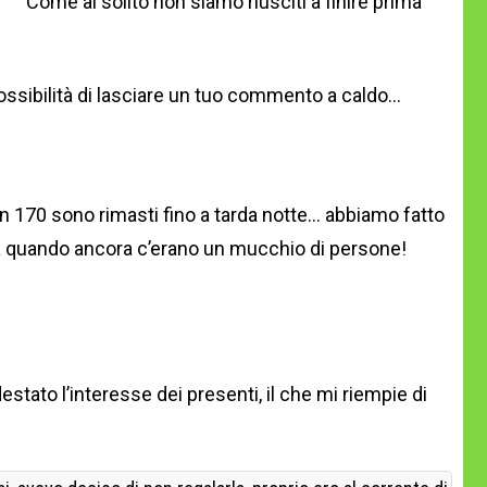
Come al solito non siamo riusciti a finire prima
possibilità di lasciare un tuo commento a caldo…
in 170 sono rimasti fino a tarda notte… abbiamo fatto
la quando ancora c’erano un mucchio di persone!
stato l’interesse dei presenti, il che mi riempie di