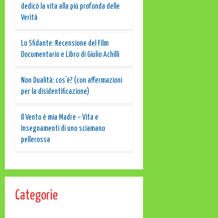
dedicò la vita alla più profonda delle
Verità
Lo Sfidante: Recensione del Film
Documentario e Libro di Giulio Achilli
Non Dualità: cos’è? (con affermazioni
per la disidentificazione)
Il Vento è mia Madre – Vita e
Insegnamenti di uno sciamano
pellerossa
Categorie