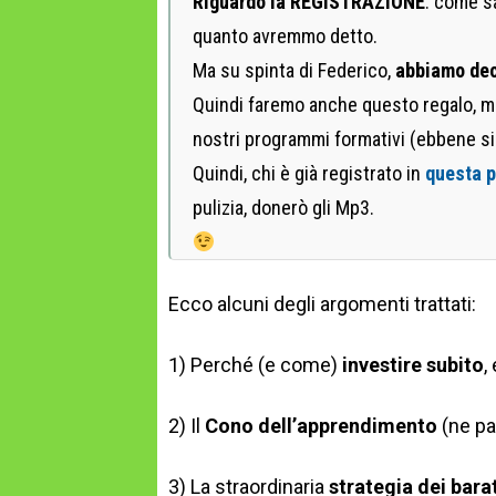
Riguardo la REGISTRAZIONE
: come sa
quanto avremmo detto.
Ma su spinta di Federico,
abbiamo deci
Quindi faremo anche questo regalo, ma
nostri programmi formativi (ebbene s
Quindi, chi è già registrato in
questa 
pulizia, donerò gli Mp3.
Ecco alcuni degli argomenti trattati:
1) Perché (e come)
investire subito
,
2) Il
Cono dell’apprendimento
(ne pa
3) La straordinaria
strategia dei barat