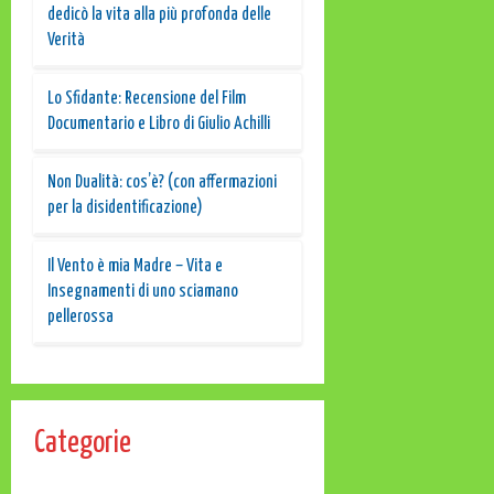
dedicò la vita alla più profonda delle
Verità
Lo Sfidante: Recensione del Film
Documentario e Libro di Giulio Achilli
Non Dualità: cos’è? (con affermazioni
per la disidentificazione)
Il Vento è mia Madre – Vita e
Insegnamenti di uno sciamano
pellerossa
Categorie