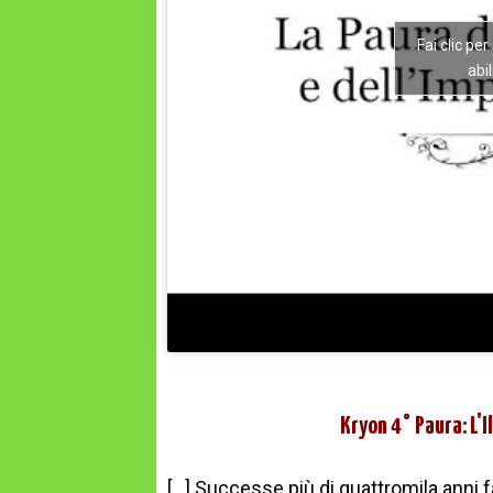
Fai clic pe
abi
Kryon 4° Paura: L'
[...] Successe più di quattromila anni f