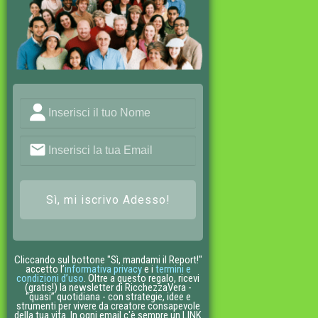
Sì, mi iscrivo Adesso!
Cliccando sul bottone "Sì, mandami il Report!"
accetto l’
informativa privacy
e i
termini e
condizioni d’uso
. Oltre a questo regalo, ricevi
(gratis!) la newsletter di RicchezzaVera -
“quasi” quotidiana - con strategie, idee e
strumenti per vivere da creatore consapevole
della tua vita. In ogni email c'è sempre un LINK