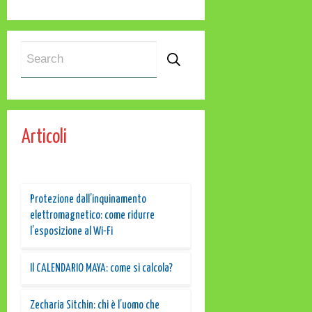
Articoli
Protezione dall’inquinamento
elettromagnetico: come ridurre
l’esposizione al Wi-Fi
Il CALENDARIO MAYA: come si calcola?
Zecharia Sitchin: chi è l’uomo che