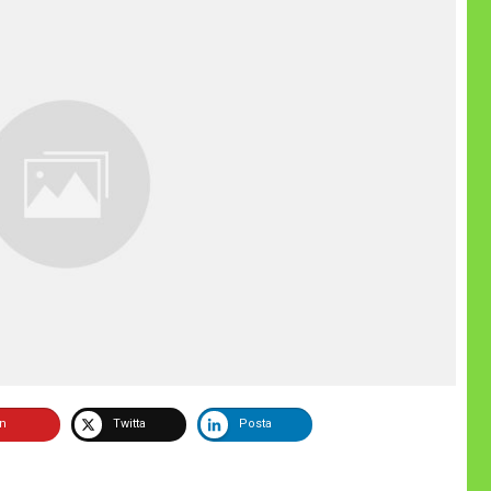
in
Twitta
Posta