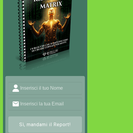
Sì, mandami il Report!