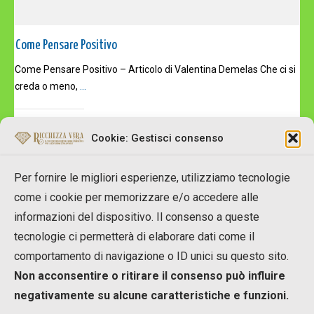
Come Pensare Positivo
Come Pensare Positivo – Articolo di Valentina Demelas Che ci si
creda o meno,
...
Read More
Cookie: Gestisci consenso
Per fornire le migliori esperienze, utilizziamo tecnologie
come i cookie per memorizzare e/o accedere alle
informazioni del dispositivo. Il consenso a queste
tecnologie ci permetterà di elaborare dati come il
Copyright © 2007-2023 RicchezzaVera.com
comportamento di navigazione o ID unici su questo sito.
info[at]RicchezzaVera.com
Non acconsentire o ritirare il consenso può influire
Merlin Temple Shpk
negativamente su alcune caratteristiche e funzioni.
NIUS: M11916002A