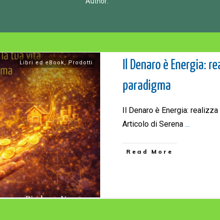
Author:
Il Denaro è Energia: r
Libri ed eBook
,
Prodotti
paradigma
Il Denaro è Energia: realizz
Articolo di Serena
...
Read More