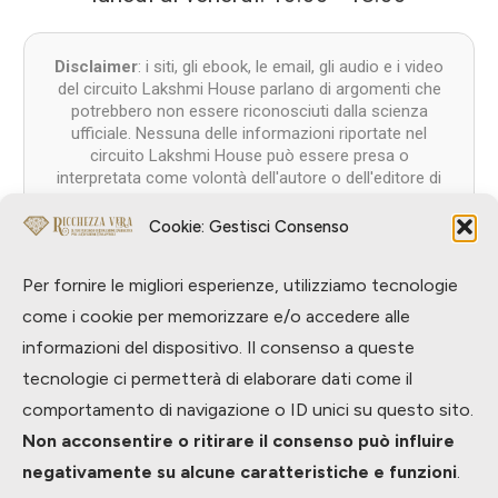
Disclaimer
: i siti, gli ebook, le email, gli audio e i video
del circuito Lakshmi House parlano di argomenti che
potrebbero non essere riconosciuti dalla scienza
ufficiale. Nessuna delle informazioni riportate nel
circuito Lakshmi House può essere presa o
interpretata come volontà dell'autore o dell'editore di
offrire consiglio medico o terapeutico. In caso di
patologie o difficoltà di qualsiasi tipo, sia fisico che
Cookie: Gestisci Consenso
psicologico, consigliamo di rivolgersi al proprio medico
di fiducia. Il materiale del circuito Lakshmi House ha un
Per fornire le migliori esperienze, utilizziamo tecnologie
valore meramente informativo, formativo e di
intrattenimento: ogni ulteriore proprietà che gli si voglia
come i cookie per memorizzare e/o accedere alle
attribuire non è voluto dall’autore né dall’editore. Il
informazioni del dispositivo. Il consenso a queste
lettore si assume la responsabilità dell'uso delle
tecnologie ci permetterà di elaborare dati come il
informazioni riportate sui nostri siti, sollevando l'autore
e l'editore da qualsiasi tipo di responsabilità diretta o
comportamento di navigazione o ID unici su questo sito.
indiretta verso se stessi o verso terzi. Lo stesso vale
Non acconsentire o ritirare il consenso può influire
per il Coaching Energetico (R), le Riprogrammazioni
Energetiche del Punto Zero (R) e ogni altra pratica
negativamente su alcune caratteristiche e funzioni
.
energetica proposta nel circuito Lakshmi House.