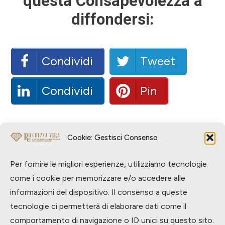
questa Consapevolezza a
diffondersi:
Condividi
Tweet
Condividi
Pin
Cookie: Gestisci Consenso
Per informazioni o assistenza chiama
Lakshmihouse al numero 800 62 89 53
Per fornire le migliori esperienze, utilizziamo tecnologie
o scrivi a info@ricchezzavera.com dal lunedì al
come i cookie per memorizzare e/o accedere alle
venerdì: 10.00 - 18.00
informazioni del dispositivo. Il consenso a queste
tecnologie ci permetterà di elaborare dati come il
Cosa ne pensi? Scrivilo nel
.
Blog
comportamento di navigazione o ID unici su questo sito.