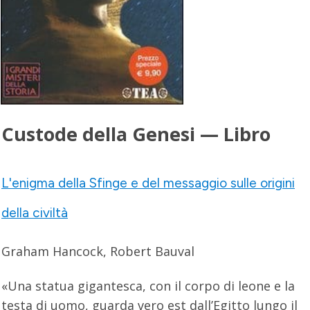
Custode della Genesi — Libro
L'enigma della Sfinge e del messaggio sulle origini
della civiltà
Graham Hancock, Robert Bauval
«Una statua gigantesca, con il corpo di leone e la
testa di uomo, guarda vero est dall’Egitto lungo il