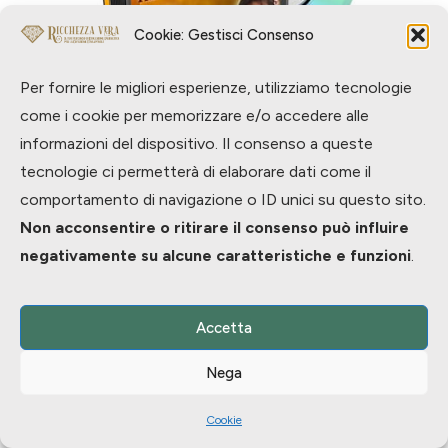
Cookie: Gestisci Consenso
Per fornire le migliori esperienze, utilizziamo tecnologie
come i cookie per memorizzare e/o accedere alle
informazioni del dispositivo. Il consenso a queste
tecnologie ci permetterà di elaborare dati come il
Straordinaria Teleconferenza
comportamento di navigazione o ID unici su questo sito.
Gratuita con...
Non acconsentire o ritirare il consenso può influire
negativamente su alcune caratteristiche e funzioni
.
Maurizio Fiammetta - Il Coach dell'Entusiasmo
Accetta
&
Nega
Josè Scafarelli - Ricchezza Vera
Cookie
"Ricchezza e Spiritualità"