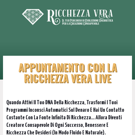
APPUNTAMENTO CON LA
RICCHEZZA VERA LIVE
Quando Attivi Il Tuo DNA Della Ricchezza, Trasformi I Tuoi
Programmi Inconsci Automatici Sul Denaro E Hai Un Contatto
Costante Con La Fonte Infinita Di Ricchezza... Allora Diventi
Creatore Consapevole Di Ogni Successo, Benessere E
Ricchezza Che Desideri (in Modo Fluido E Naturale).