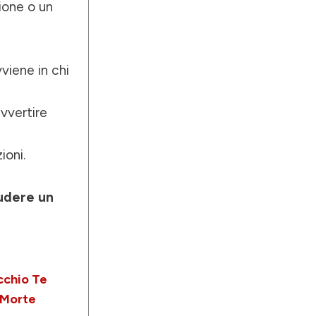
ione o un
viene in chi
avvertire
ioni.
udere un
ecchio Te
a Morte