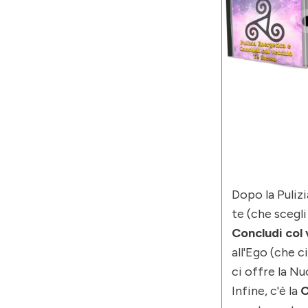
Dopo la Pulizi
te (che scegl
Concludi col
all'Ego (che c
ci offre la Nu
Infine, c'è la
C