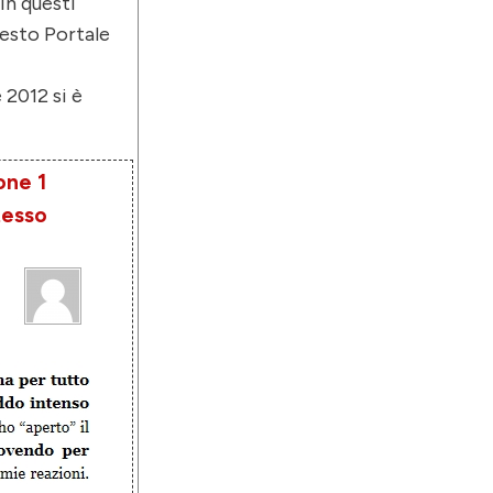
in questi
uesto Portale
 2012 si è
one 1
tesso