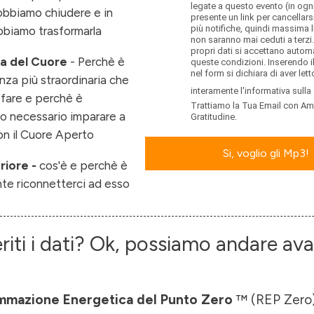
legate a questo evento (in ogn
obbiamo chiudere e in
presente un link per cancellars
più notifiche, quindi massima li
biamo trasformarla
non saranno mai ceduti a terzi.
propri dati si accettano auto
a del Cuore
- Perchè è
queste condizioni. Inserendo i
nel form si dichiara di aver let
enza più straordinaria che
interamente l'informativa sulla
 fare e perchè è
Trattiamo la Tua Email con Am
o necessario imparare a
Gratitudine.
on il Cuore Aperto
Si, voglio gli Mp3!
riore -
cos'è e perchè è
te riconnetterci ad esso
riti i dati? Ok, possiamo andare avan
mmazione Energetica del Punto Zero
™ (REP Zero)