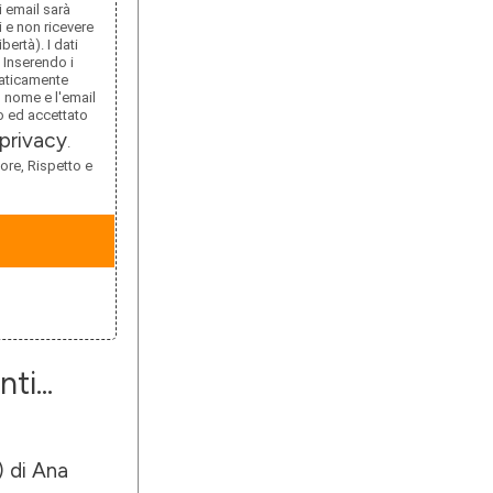
i email sarà
i e non ricevere
bertà). I dati
 Inserendo i
maticamente
l nome e l'email
to ed accettato
privacy
.
ore, Rispetto e
ti...
 di Ana