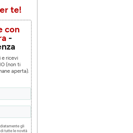
er te!
e con
ra
-
enza
 e ricevi
O (non ti
mane aperta).
ediatamente gli
di tutte le novità