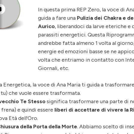
In questa prima REP Zero, la voce di An
guida a fare una
Pulizia dei Chakra e d
Aurico
, liberandoci da larve eteriche e d
parassiti energetici. Questa Riprogra
andrebbe fatta almeno 1 volta al giorno
energie ed emozioni basse se ne appic
volta che entriamo in contatto con Int
Giornali, etc.
a Energetica, la voce di Ana Maria ti guida a trasformare
i tu) che vuole essere trasformata.
 vecchio Te Stesso
significa trasformare una parte di n
i frena) e quindi essere
liberi di accettare di vivere la 
ova Età dell'Oro.
hiusura della Porta della Morte
. Abbiamo scelto di ins