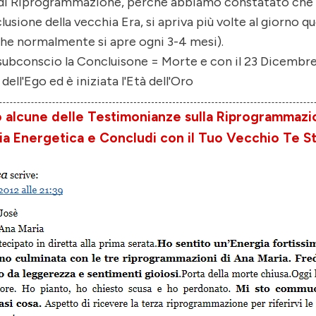
 di Riprogrammazione, perchè abbiamo constatato che 
usione della vecchia Era, si apriva più volte al giorno q
he normalmente si apre ogni 3-4 mesi).
l subconscio la Concluisone = Morte e con il 23 Dicembre
 dell'Ego ed è iniziata l'Età dell'Oro
 alcune delle Testimonianze sulla Riprogrammazi
zia Energetica e Concludi con il Tuo Vecchio Te S