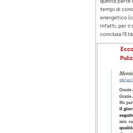
questa parte
tempi di concl
energetico (c
Infatti, per i
conclusa l'Età
Ecco
Puli