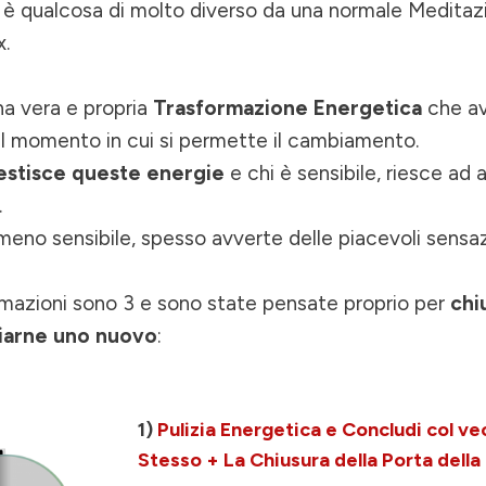
 è qualcosa di molto diverso da una normale Meditaz
x.
una vera e propria
Trasformazione Energetica
che av
nel momento in cui si permette il cambiamento.
estisce queste energie
e chi è sensibile, riesce ad 
.
eno sensibile, spesso avverte delle piacevoli sensaz
mazioni sono 3 e sono state pensate proprio per
chi
ziarne uno nuovo
:
1)
Pulizia Energetica e Concludi col v
Stesso + La Chiusura della Porta dell