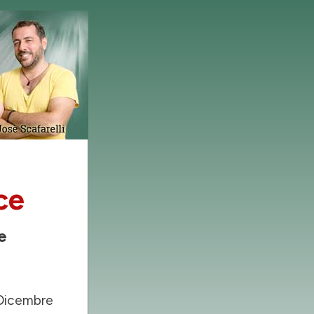
ce
e
3 Dicembre