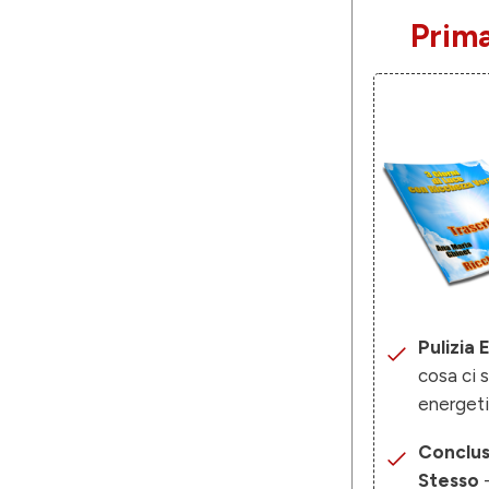
Prima
Pulizia
cosa ci s
energet
Conclus
Stesso
-