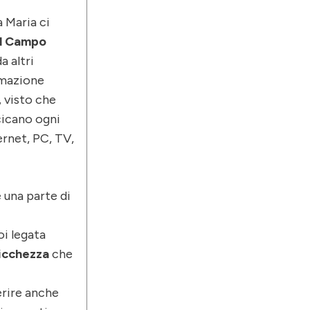
a Maria ci
el Campo
a altri
mmazione
, visto che
cicano ogni
ernet, PC, TV,
 una parte di
oi legata
Ricchezza
che
erire anche