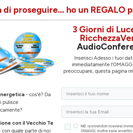
 di proseguire... ho un REGALO p
3 Giorni di Luc
RicchezzaVe
AudioConfer
Inserisci Adesso i tuoi dati
immediatamente l'OMAGGI
preoccupare, questa pagina ri
 Energetica
- cos'è? Da
i pulisce
icamente?
ione con il Vecchio Te
NB: iscrivendoti riceverai imm
 con quale parte di noi
OMAGGI, inoltre sarai avvertito 