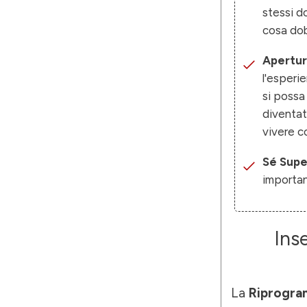
stessi d
cosa dob
Apertur
l'esperi
si possa
diventat
vivere c
Sé Supe
importan
Inse
La
Riprogra