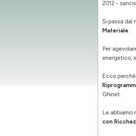
2012 - sanci
Si passa dal 
Materiale
.
Per agevolare
energetico, e
Ecco perchè è
Riprogramma
Ghinet.
Le abbiamo r
con Ricchez